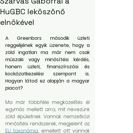
Szarvas Gáborral a
HuGBC leköszönő
elnökével
A Greenbors második üzleti 
reggelijének egyik üzenete, hogy a 
zöld ingatlan ma már nem csak 
műszaki vagy minősítési kérdés, 
hanem üzleti, finanszírozási és 
kockázatkezelési szempont is. 
Hogyan látod ez alapján a magyar 
piacot?
Ma már többféle megközelítés él 
egymás mellett arra, mit nevezünk 
zöld épületnek. Vannak nemzetközi 
minősítési rendszerek, megjelent az 
EU taxonómia
, emellett ott vannak 