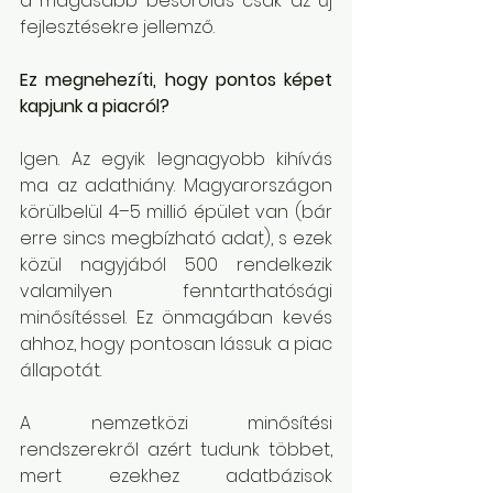
a magasabb besorolás csak az új 
fejlesztésekre jellemző.
Ez megnehezíti, hogy pontos képet 
kapjunk a piacról?
Igen. Az egyik legnagyobb kihívás 
ma az adathiány. Magyarországon 
körülbelül 4–5 millió épület van (bár 
erre sincs megbízható adat), s ezek 
közül nagyjából 500 rendelkezik 
valamilyen fenntarthatósági 
minősítéssel. Ez önmagában kevés 
ahhoz, hogy pontosan lássuk a piac 
állapotát.
A nemzetközi minősítési 
rendszerekről azért tudunk többet, 
mert ezekhez adatbázisok 