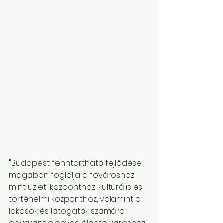
"Budapest fenntartható fejlődése 
magában foglalja a fővároshoz 
mint üzleti központhoz, kulturális és 
történelmi központhoz, valamint a 
lakosok és látogatók számára 
egyaránt előnyös, élhető városhoz 