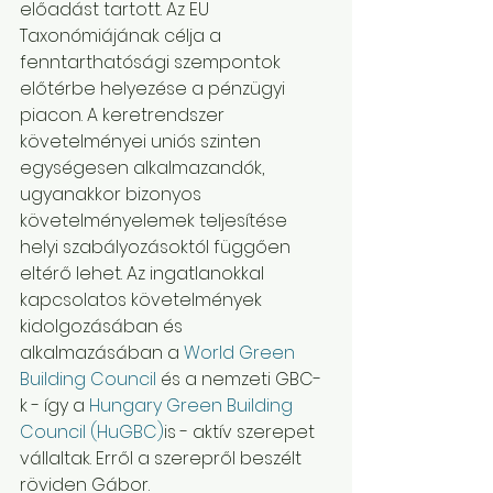
előadást tartott. Az EU 
Taxonómiájának célja a 
fenntarthatósági szempontok 
előtérbe helyezése a pénzügyi 
piacon. A keretrendszer 
követelményei uniós szinten 
egységesen alkalmazandók, 
ugyanakkor bizonyos 
követelményelemek teljesítése 
helyi szabályozásoktól függően 
eltérő lehet. Az ingatlanokkal 
kapcsolatos követelmények 
kidolgozásában és 
alkalmazásában a 
World Green 
Building Council
 és a nemzeti GBC-
k - így a 
Hungary Green Building 
Council (HuGBC)
is - aktív szerepet 
vállaltak. Erről a szerepről beszélt 
röviden Gábor.